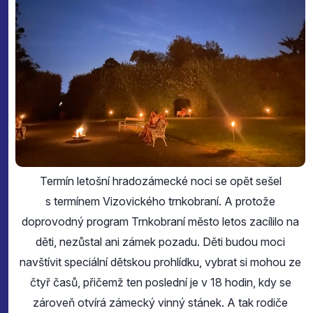
Termín letošní hradozámecké noci se opět sešel
s termínem Vizovického trnkobraní. A protože
doprovodný program Trnkobraní město letos zacílilo na
děti, nezůstal ani zámek pozadu. Děti budou moci
navštívit speciální dětskou prohlídku, vybrat si mohou ze
čtyř časů, přičemž ten poslední je v 18 hodin, kdy se
zároveň otvírá zámecký vinný stánek. A tak rodiče