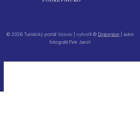
© 2026 Turistický portál Vizovic | vytvořil ©
Digiregion
| autor
fotografií Petr Jaroň