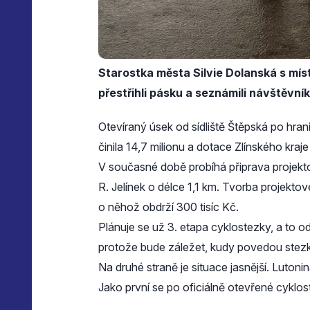
Starostka města Silvie Dolanská s m
přestřihli pásku a seznámili návštěvník
Otevíraný úsek od sídliště Štěpská po hrani
činila 14,7 milionu a dotace Zlínského kraje
V současné době probíhá připrava projekt
R. Jelínek o délce 1,1 km. Tvorba projekto
o něhož obdrží 300 tisíc Kč.
Plánuje se už 3. etapa cyklostezky, a to od
protože bude záležet, kudy povedou stezk
Na druhé straně je situace jasnější. Lutoni
Jako první se po oficiálně otevřené cyklost