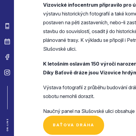
Vizovické infocentrum připravilo pro
výstavu historických fotografií a také k
postaven na pěti zastaveních, nebo–li zas
stavbu do souvislostí, osadit ji do histori
plánované trasy. K výkladu se připojil i P
Slušovské ulici.
K letošním oslavám 150 výročí naroze
Díky Baťově dráze jsou Vizovice hrdým
Výstava fotografií z průběhu budování dráhy
sobotu nemohli dorazit.
Naučný panel na Slušovské ulici obsahuje
ON-LINE
BAŤOVA DRÁHA