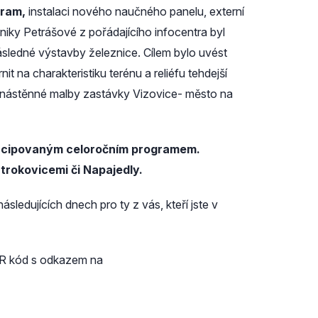
gram,
instalaci nového naučného panelu, externí
ky Petrášové z pořádajícího infocentra byl
ásledné výstavby železnice. Cílem bylo uvést
t na charakteristiku terénu a reliéfu tehdejší
adu nástěnné malby zastávky Vizovice- město na
koncipovaným celoročním programem.
trokovicemi či Napajedly.
sledujících dnech pro ty z vás, kteří jste v
 QR kód s odkazem na