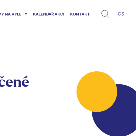
CS
PY NA VÝLETY
KALENDÁŘ AKCÍ
KONTAKT
nčené