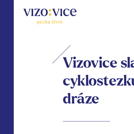
Vizovice s
cyklostezk
dráze