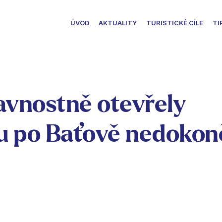
ÚVOD
AKTUALITY
TURISTICKÉ CÍLE
TI
lavnostně otevřely
u po Baťově nedoko