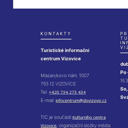
KONTAKTY
PR
TU
IN
VI
Turistické informační
centrum Vizovice
dub
Po
Masarykovo nám. 1007
16.
763 12 VIZOVICE
So,
Tel:
+420 734 273 434
Sv
E-mail:
infocentrum@dovizovic.cz
TIC je součástí
Kulturního centra
Vizovice
, organizační složky města