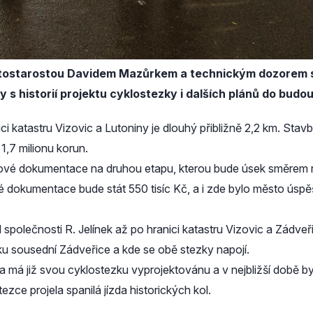
ístostarostou Davidem Mazůrkem a technickým dozorem 
y s historií projektu cyklostezky i dalších plánů do budo
ci katastru Vizovic a Lutoniny je dlouhý přibližně 2,2 km. Stav
 1,7 milionu korun.
ové dokumentace na druhou etapu, kterou bude úsek směrem na 
vé dokumentace bude stát 550 tisíc Kč, a i zde bylo město úspě
 společnosti R. Jelínek až po hranici katastru Vizovic a Zádveř
u sousední Zádveřice a kde se obě stezky napojí.
na má již svou cyklostezku vyprojektovánu a v nejbližší době by
ezce projela spanilá jízda historických kol.