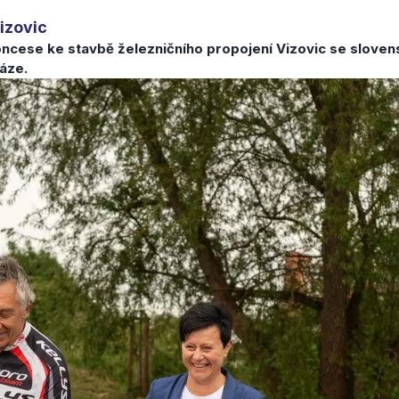
Vizovic
oncese ke stavbě železničního propojení Vizovic se slov
áze.