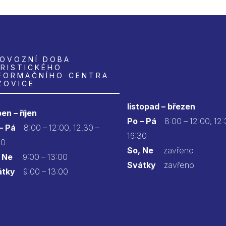
OVOZNÍ DOBA
RISTICKÉHO
FORMAČNÍHO CENTRA
ZOVICE
listopad – březen
en – říjen
Po – Pá
8:00 – 12:00, 12:
 – Pá
8:00 – 12:00, 12.30 –
16:30
30
So, Ne
zavřeno
 Ne
9:00 – 13:00
Svátky
zavřeno
átky
9:00 – 13:00