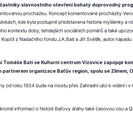
 účastníky slavnostního otevření bohatý doprovodný pro
omentovanou procházku. Koncept komentované procházky Veroni
távkách, kde byla postupně představena historie myšlenky a n
ckého kontextu doby, tehdejších sociálních poměrů a také upozorni
etr Kopčil z Nadačního fondu J.A.Bati a Jiří Světlík, autor náp
ní Tomáše Bati se Kulturní centrum Vizovice zapojuje 
 partnerem organizace Baťův region, spolu se Zlínem, O
 od roku 1934 bude na mostu přes Zahradní ulici k vidění i v ná
 kromě informací o historii Baťovy dráhy také časovou osu a