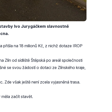
stavby Ivo Jurygáčkem slavnostně
ucna.
ba přišla na 18 milionů Kč, z nichž dotaze IROP
Zlín od sídliště Štěpská po areál společnosti
šné se svou žádostí o dotaci ze Zlínského kraje,
ic. Zde však ještě není zcela vyjasněná trasa.
 měla začít stavět.