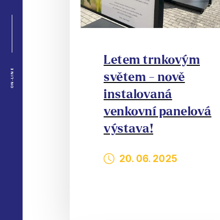
Letem trnkovým
ON-LINE
světem - nově
instalovaná
venkovní panelová
výstava!
20. 06. 2025