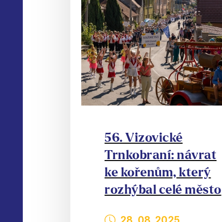
56. Vizovické
Trnkobraní: návrat
ke kořenům, který
rozhýbal celé město
28. 08. 2025