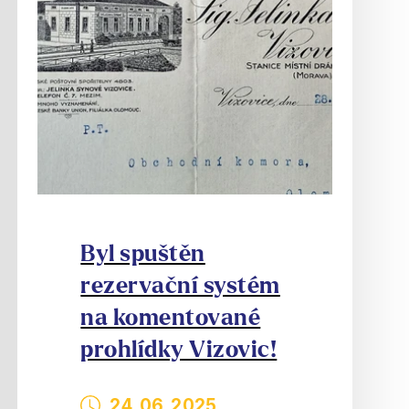
Byl spuštěn
rezervační systém
na komentované
prohlídky Vizovic!
24. 06. 2025