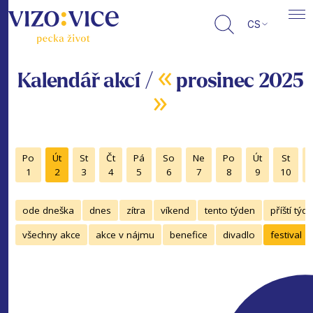
CS
«
Kalendář akcí /
prosinec 2025
»
Po
Út
St
Čt
Pá
So
Ne
Po
Út
St
1
2
3
4
5
6
7
8
9
10
ode dneška
dnes
zítra
víkend
tento týden
příští týd
všechny akce
akce v nájmu
benefice
divadlo
festival