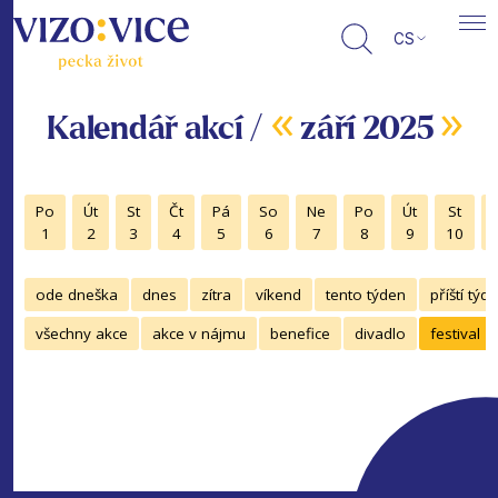
CS
«
»
Kalendář akcí /
září 2025
Po
Út
St
Čt
Pá
So
Ne
Po
Út
St
1
2
3
4
5
6
7
8
9
10
ode dneška
dnes
zítra
víkend
tento týden
příští týd
všechny akce
akce v nájmu
benefice
divadlo
festival