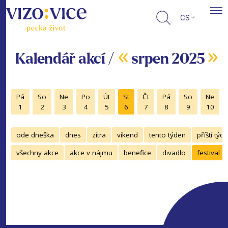
CS
«
»
Kalendář akcí /
srpen 2025
Pá
So
Ne
Po
Út
St
Čt
Pá
So
Ne
1
2
3
4
5
6
7
8
9
10
ode dneška
dnes
zítra
víkend
tento týden
příští týd
všechny akce
akce v nájmu
benefice
divadlo
festival