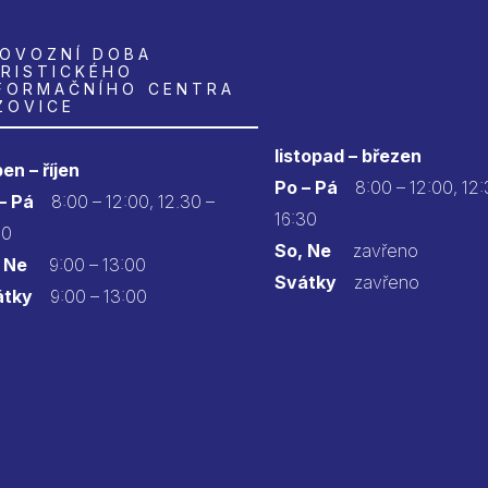
OVOZNÍ DOBA
RISTICKÉHO
FORMAČNÍHO CENTRA
ZOVICE
listopad – březen
en – říjen
Po – Pá
8:00 – 12:00, 12:
 – Pá
8:00 – 12:00, 12.30 –
16:30
30
So, Ne
zavřeno
 Ne
9:00 – 13:00
Svátky
zavřeno
átky
9:00 – 13:00