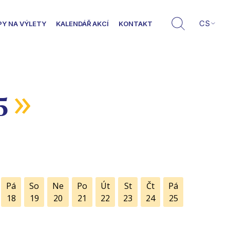
CS
PY NA VÝLETY
KALENDÁŘ AKCÍ
KONTAKT
»
5
Pá
So
Ne
Po
Út
St
Čt
Pá
18
19
20
21
22
23
24
25