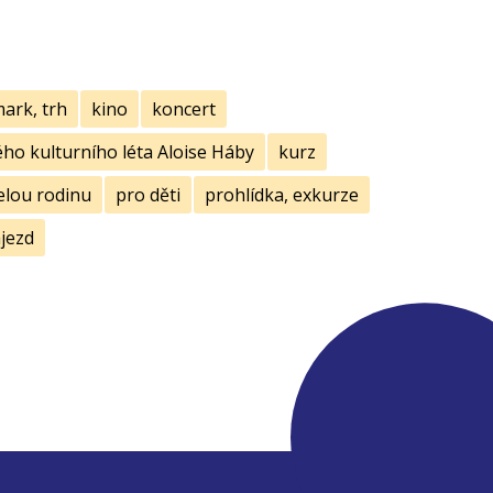
mark, trh
kino
koncert
ho kulturního léta Aloise Háby
kurz
elou rodinu
pro děti
prohlídka, exkurze
jezd