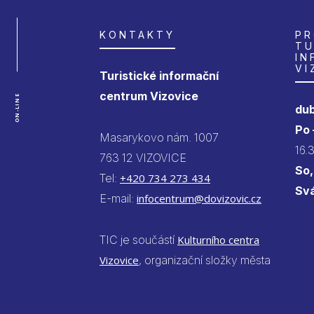
KONTAKTY
PR
TU
IN
VI
Turistické informační
centrum Vizovice
ON-LINE
dub
Po
Masarykovo nám. 1007
16.
763 12 VIZOVICE
So,
Tel:
+420 734 273 434
Sv
E-mail:
infocentrum@dovizovic.cz
TIC je součástí
Kulturního centra
Vizovice
, organizační složky města