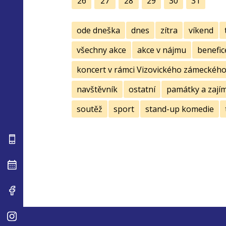
26
27
28
29
30
31
ode dneška
dnes
zítra
víkend
všechny akce
akce v nájmu
benefic
koncert v rámci Vizovického zámeckého 
navštěvník
ostatní
památky a zají
soutěž
sport
stand-up komedie