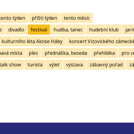
tento týden
příští týden
tento měsíc
e
divadlo
festival
hudba, tanec
hudební klub
jar
kulturního léta Aloise Háby
koncert Vizovického zámecké
mavá místa
ples
přednáška, beseda
přehlídka
pro c
talk show
turista
výlet
výstava
zábavný pořad
zá