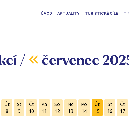
ÚVOD
AKTUALITY
TURISTICKÉ CÍLE
TI
«
kcí /
červenec 202
Út
St
Čt
Pá
So
Ne
Po
Út
St
Čt
8
9
10
11
12
13
14
15
16
17