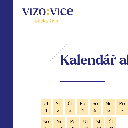
Kalendář a
Út
St
Čt
Pá
So
Ne
Po
1
2
3
4
5
6
7
So
Ne
Po
Út
St
Čt