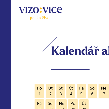
Kalendář a
Po
Út
St
Čt
Pá
So
Ne
1
2
3
4
5
6
7
Pá
So
Ne
Po
Út