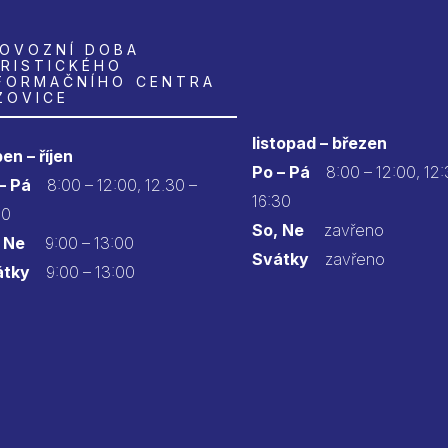
OVOZNÍ DOBA
RISTICKÉHO
FORMAČNÍHO CENTRA
ZOVICE
listopad – březen
en – říjen
Po – Pá
8:00 – 12:00, 12:
 – Pá
8:00 – 12:00, 12.30 –
16:30
30
So, Ne
zavřeno
 Ne
9:00 – 13:00
Svátky
zavřeno
átky
9:00 – 13:00