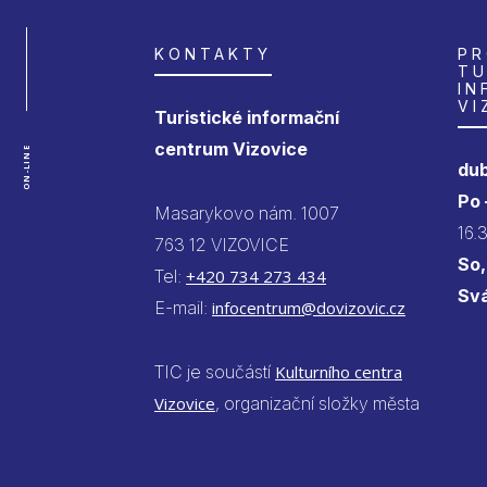
KONTAKTY
PR
TU
IN
VI
Turistické informační
centrum Vizovice
ON-LINE
dub
Po
Masarykovo nám. 1007
16.
763 12 VIZOVICE
So,
Tel:
+420 734 273 434
Sv
E-mail:
infocentrum@dovizovic.cz
TIC je součástí
Kulturního centra
Vizovice
, organizační složky města