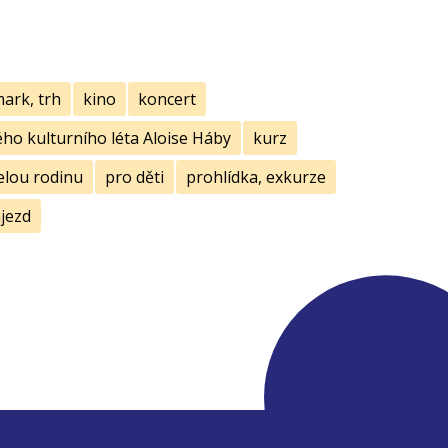
mark, trh
kino
koncert
ho kulturního léta Aloise Háby
kurz
elou rodinu
pro děti
prohlídka, exkurze
jezd