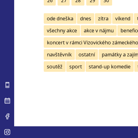
26
27
28
29
30
ode dneška
dnes
zítra
víkend
všechny akce
akce v nájmu
benefic
koncert v rámci Vizovického zámeckého 
navštěvník
ostatní
památky a zají
soutěž
sport
stand-up komedie