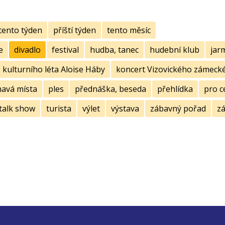
tento týden
příští týden
tento měsíc
e
divadlo
festival
hudba, tanec
hudební klub
jar
kulturního léta Aloise Háby
koncert Vizovického zámecké
mavá místa
ples
přednáška, beseda
přehlídka
pro c
talk show
turista
výlet
výstava
zábavný pořad
zá