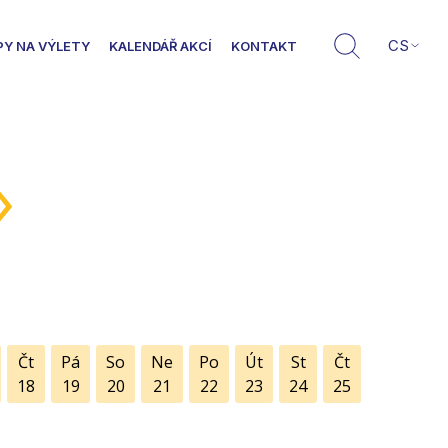
CS
PY NA VÝLETY
KALENDÁŘ AKCÍ
KONTAKT
»
Čt
Pá
So
Ne
Po
Út
St
Čt
18
19
20
21
22
23
24
25