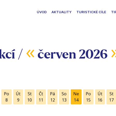
ÚVOD
AKTUALITY
TURISTICKÉ CÍLE
TI
«
kcí /
červen 2026
Po
Út
St
Čt
Pá
So
Ne
Po
Út
St
8
9
10
11
12
13
14
15
16
17