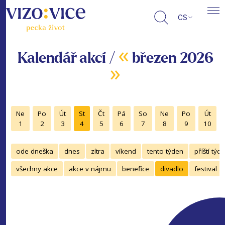
CS
«
Kalendář akcí /
březen 2026
»
Ne
Po
Út
St
Čt
Pá
So
Ne
Po
Út
1
2
3
4
5
6
7
8
9
10
ode dneška
dnes
zítra
víkend
tento týden
příští týd
všechny akce
akce v nájmu
benefice
divadlo
festival