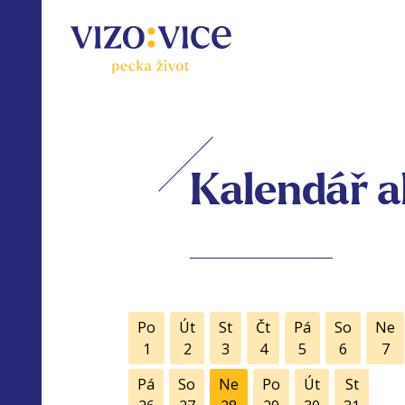
Kalendář a
Po
Út
St
Čt
Pá
So
Ne
1
2
3
4
5
6
7
Pá
So
Ne
Po
Út
St