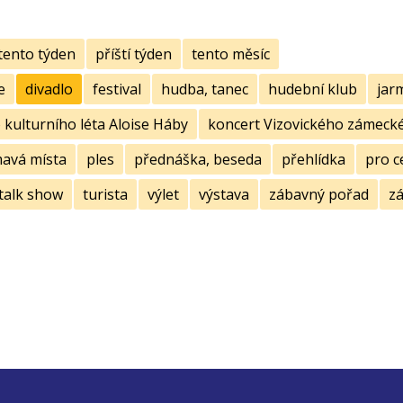
tento týden
příští týden
tento měsíc
e
divadlo
festival
hudba, tanec
hudební klub
jar
kulturního léta Aloise Háby
koncert Vizovického zámecké
mavá místa
ples
přednáška, beseda
přehlídka
pro c
talk show
turista
výlet
výstava
zábavný pořad
zá