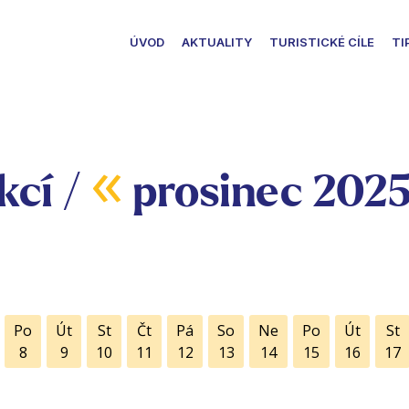
ÚVOD
AKTUALITY
TURISTICKÉ CÍLE
TI
«
kcí /
prosinec 202
Po
Út
St
Čt
Pá
So
Ne
Po
Út
St
8
9
10
11
12
13
14
15
16
17