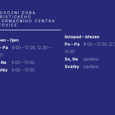
OVOZNÍ DOBA
RISTICKÉHO
FORMAČNÍHO CENTRA
ZOVICE
listopad – březen
en – říjen
Po – Pá
8:00 – 12:00, 12:
 – Pá
8:00 – 12:00, 12.30 –
16:30
30
So, Ne
zavřeno
 Ne
9:00 – 13:00
Svátky
zavřeno
átky
9:00 – 13:00