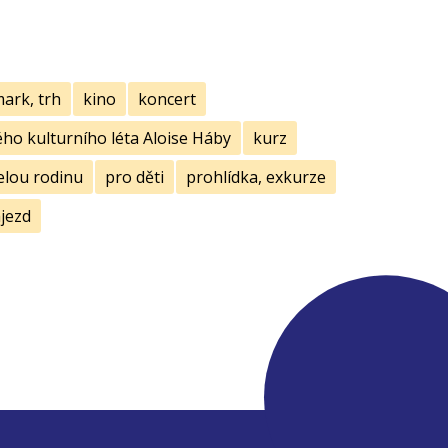
mark, trh
kino
koncert
ho kulturního léta Aloise Háby
kurz
elou rodinu
pro děti
prohlídka, exkurze
jezd