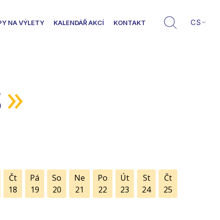
CS
PY NA VÝLETY
KALENDÁŘ AKCÍ
KONTAKT
»
5
Čt
Pá
So
Ne
Po
Út
St
Čt
18
19
20
21
22
23
24
25