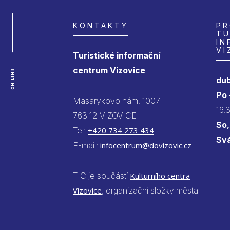
KONTAKTY
PR
TU
IN
VI
Turistické informační
centrum Vizovice
ON-LINE
dub
Po
Masarykovo nám. 1007
16.
763 12 VIZOVICE
So,
Tel:
+420 734 273 434
Sv
E-mail:
infocentrum@dovizovic.cz
TIC je součástí
Kulturního centra
Vizovice
, organizační složky města