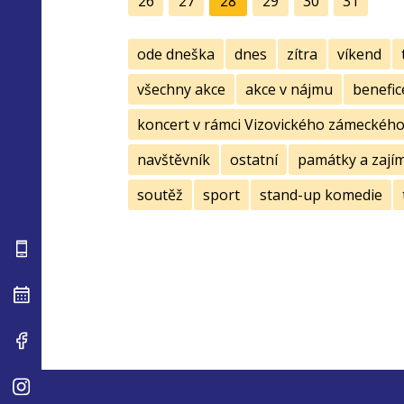
26
27
28
29
30
31
ode dneška
dnes
zítra
víkend
všechny akce
akce v nájmu
benefic
koncert v rámci Vizovického zámeckého 
navštěvník
ostatní
památky a zají
soutěž
sport
stand-up komedie