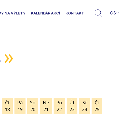
CS
PY NA VÝLETY
KALENDÁŘ AKCÍ
KONTAKT
»
5
Čt
Pá
So
Ne
Po
Út
St
Čt
18
19
20
21
22
23
24
25