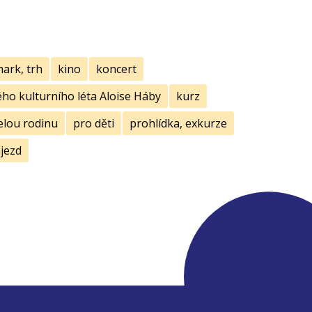
mark, trh
kino
koncert
ho kulturního léta Aloise Háby
kurz
elou rodinu
pro děti
prohlídka, exkurze
jezd