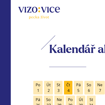
Kalendář a
Po
Út
St
Čt
Pá
So
Ne
1
2
3
4
5
6
7
Pá
So
Ne
Po
Út
St