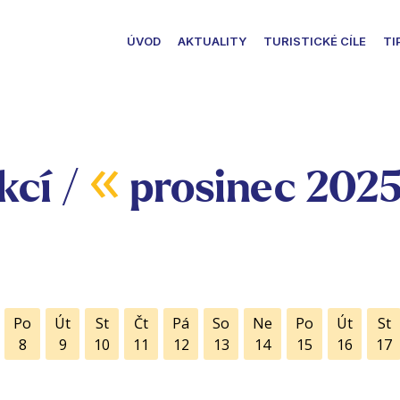
ÚVOD
AKTUALITY
TURISTICKÉ CÍLE
TI
«
kcí /
prosinec 202
Po
Út
St
Čt
Pá
So
Ne
Po
Út
St
8
9
10
11
12
13
14
15
16
17