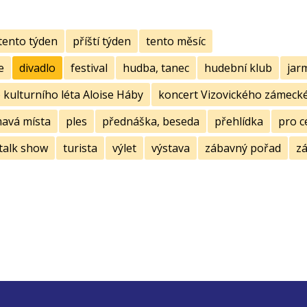
tento týden
příští týden
tento měsíc
e
divadlo
festival
hudba, tanec
hudební klub
jar
kulturního léta Aloise Háby
koncert Vizovického zámecké
mavá místa
ples
přednáška, beseda
přehlídka
pro c
talk show
turista
výlet
výstava
zábavný pořad
zá