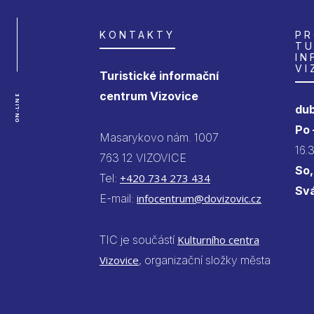
KONTAKTY
PR
TU
IN
VI
Turistické informační
centrum Vizovice
ON-LINE
dub
Po
Masarykovo nám. 1007
16.
763 12 VIZOVICE
So,
Tel:
+420 734 273 434
Sv
E-mail:
infocentrum@dovizovic.cz
TIC je součástí
Kulturního centra
Vizovice
, organizační složky města