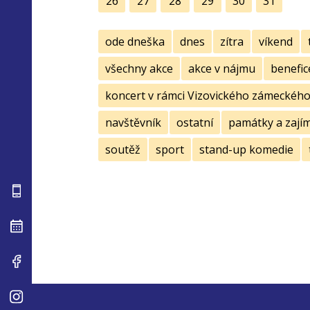
26
27
28
29
30
31
ode dneška
dnes
zítra
víkend
všechny akce
akce v nájmu
benefic
koncert v rámci Vizovického zámeckého 
navštěvník
ostatní
památky a zají
soutěž
sport
stand-up komedie