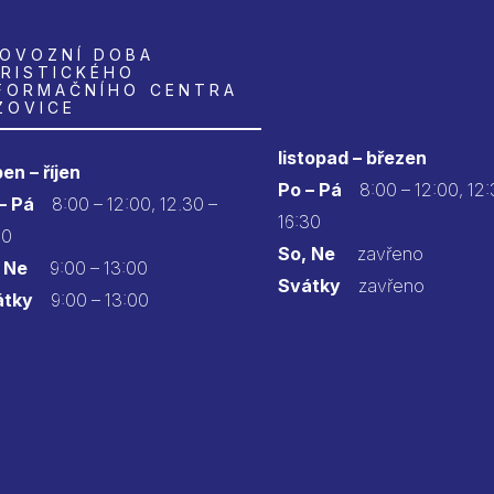
OVOZNÍ DOBA
RISTICKÉHO
FORMAČNÍHO CENTRA
ZOVICE
listopad – březen
en – říjen
Po – Pá
8:00 – 12:00, 12:
 – Pá
8:00 – 12:00, 12.30 –
16:30
30
So, Ne
zavřeno
 Ne
9:00 – 13:00
Svátky
zavřeno
átky
9:00 – 13:00