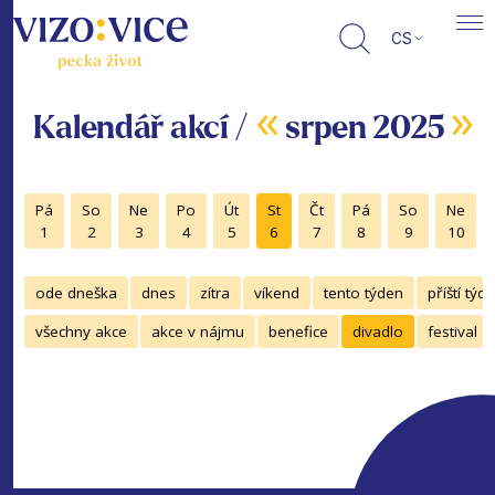
CS
«
»
Kalendář akcí /
srpen 2025
Pá
So
Ne
Po
Út
St
Čt
Pá
So
Ne
1
2
3
4
5
6
7
8
9
10
ode dneška
dnes
zítra
víkend
tento týden
příští týd
všechny akce
akce v nájmu
benefice
divadlo
festival