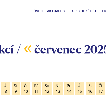
ÚVOD
AKTUALITY
TURISTICKÉ CÍLE
TI
«
kcí /
červenec 202
Út
St
Čt
Pá
So
Ne
Po
Út
St
Čt
8
9
10
11
12
13
14
15
16
17