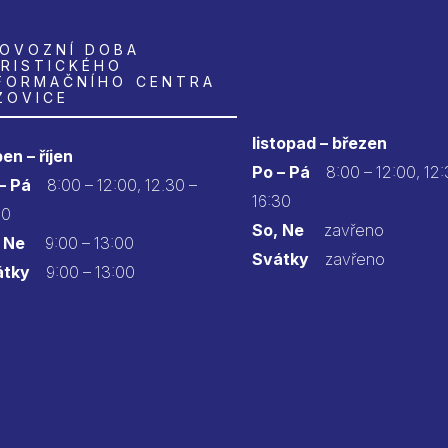
OVOZNÍ DOBA
RISTICKÉHO
FORMAČNÍHO CENTRA
ZOVICE
listopad – březen
en – říjen
Po – Pá
8:00 – 12:00, 12:
 – Pá
8:00 – 12:00, 12.30 –
16:30
30
So, Ne
zavřeno
 Ne
9:00 – 13:00
Svátky
zavřeno
átky
9:00 – 13:00