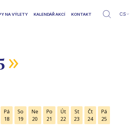
CS
PY NA VÝLETY
KALENDÁŘ AKCÍ
KONTAKT
»
5
Pá
So
Ne
Po
Út
St
Čt
Pá
18
19
20
21
22
23
24
25