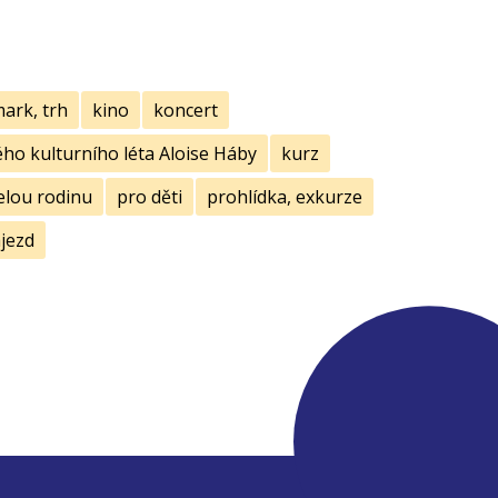
mark, trh
kino
koncert
ho kulturního léta Aloise Háby
kurz
elou rodinu
pro děti
prohlídka, exkurze
jezd