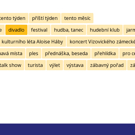
tento týden
příští týden
tento měsíc
e
divadlo
festival
hudba, tanec
hudební klub
jar
kulturního léta Aloise Háby
koncert Vizovického zámecké
mavá místa
ples
přednáška, beseda
přehlídka
pro c
talk show
turista
výlet
výstava
zábavný pořad
zá