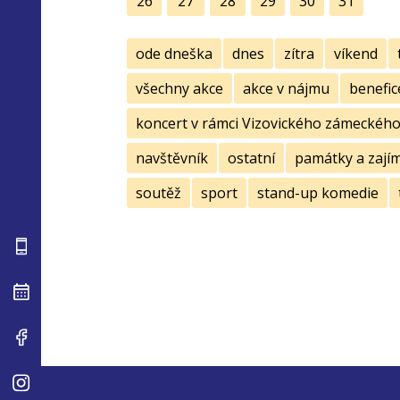
26
27
28
29
30
31
ode dneška
dnes
zítra
víkend
všechny akce
akce v nájmu
benefic
koncert v rámci Vizovického zámeckého 
navštěvník
ostatní
památky a zají
soutěž
sport
stand-up komedie