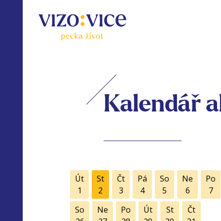
Kalendář a
Út
St
Čt
Pá
So
Ne
Po
1
2
3
4
5
6
7
So
Ne
Po
Út
St
Čt