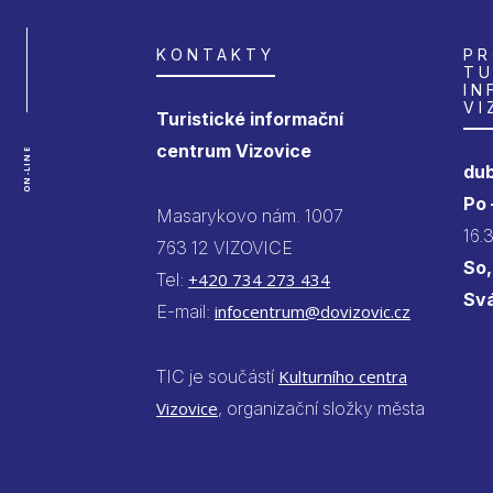
KONTAKTY
PR
TU
IN
VI
Turistické informační
centrum Vizovice
ON-LINE
dub
Po
Masarykovo nám. 1007
16.
763 12 VIZOVICE
So,
Tel:
+420 734 273 434
Sv
E-mail:
infocentrum@dovizovic.cz
TIC je součástí
Kulturního centra
Vizovice
, organizační složky města