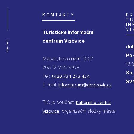
KONTAKTY
PR
TU
IN
VI
Turistické informační
centrum Vizovice
ON-LINE
dub
Po
Masarykovo nám. 1007
16.
763 12 VIZOVICE
So,
Tel:
+420 734 273 434
Sv
E-mail:
infocentrum@dovizovic.cz
TIC je součástí
Kulturního centra
Vizovice
, organizační složky města