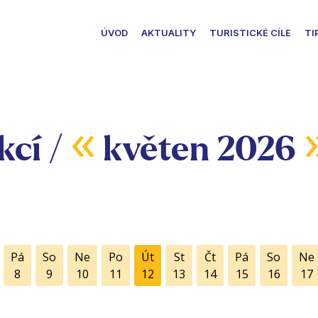
ÚVOD
AKTUALITY
TURISTICKÉ CÍLE
TI
«
kcí /
květen 2026
Pá
So
Ne
Po
Út
St
Čt
Pá
So
Ne
8
9
10
11
12
13
14
15
16
17