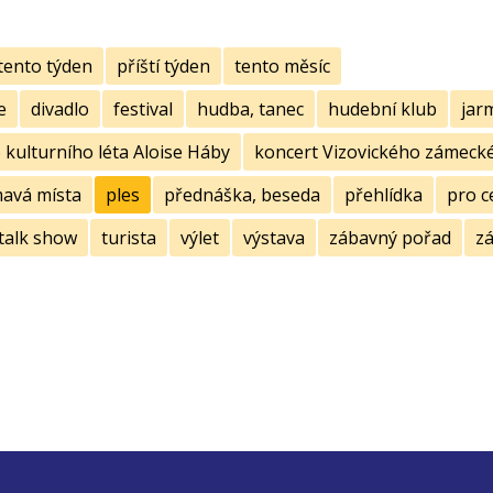
tento týden
příští týden
tento měsíc
e
divadlo
festival
hudba, tanec
hudební klub
jar
kulturního léta Aloise Háby
koncert Vizovického zámecké
mavá místa
ples
přednáška, beseda
přehlídka
pro c
talk show
turista
výlet
výstava
zábavný pořad
zá