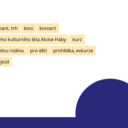
mark, trh
kino
koncert
ho kulturního léta Aloise Háby
kurz
elou rodinu
pro děti
prohlídka, exkurze
jezd