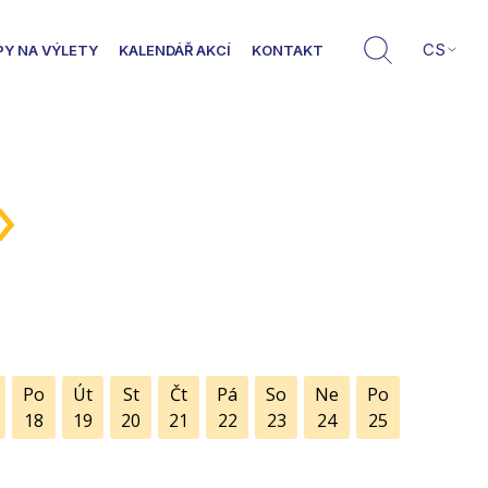
CS
PY NA VÝLETY
KALENDÁŘ AKCÍ
KONTAKT
»
Po
Út
St
Čt
Pá
So
Ne
Po
18
19
20
21
22
23
24
25