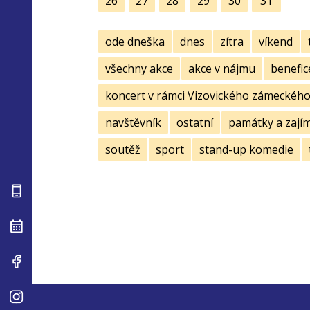
26
27
28
29
30
31
ode dneška
dnes
zítra
víkend
všechny akce
akce v nájmu
benefic
koncert v rámci Vizovického zámeckého 
navštěvník
ostatní
památky a zají
soutěž
sport
stand-up komedie