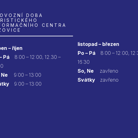
OVOZNÍ DOBA
RISTICKÉHO
FORMAČNÍHO CENTRA
ZOVICE
listopad – březen
en – říjen
Po – Pá
8:00 – 12:00, 12:
 – Pá
8:00 – 12:00, 12.30 –
16:30
30
So, Ne
zavřeno
 Ne
9:00 – 13:00
Svátky
zavřeno
átky
9:00 – 13:00