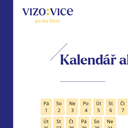
Kalendář a
Pá
So
Ne
Po
Út
St
Čt
1
2
3
4
5
6
7
Út
St
Čt
Pá
So
Ne