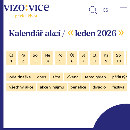
CS
«
»
Kalendář akcí /
leden 2026
Čt
Pá
So
Ne
Po
Út
St
Čt
Pá
So
1
2
3
4
5
6
7
8
9
10
ode dneška
dnes
zítra
víkend
tento týden
příští týd
všechny akce
akce v nájmu
benefice
divadlo
festival