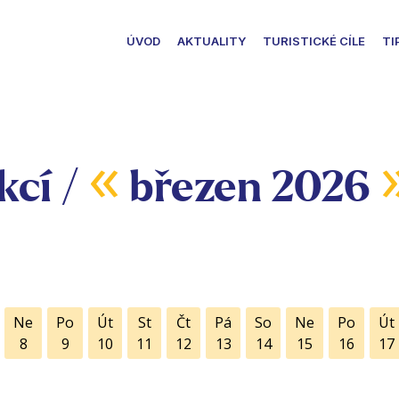
ÚVOD
AKTUALITY
TURISTICKÉ CÍLE
TI
«
kcí /
březen 2026
Ne
Po
Út
St
Čt
Pá
So
Ne
Po
Út
8
9
10
11
12
13
14
15
16
17