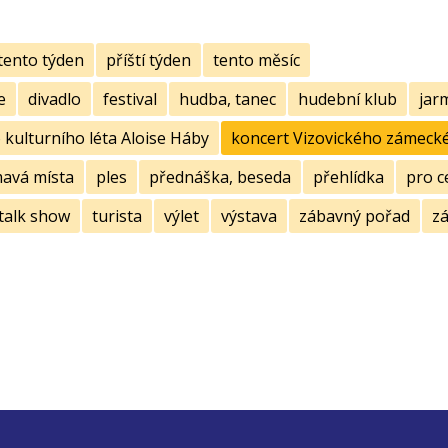
tento týden
příští týden
tento měsíc
e
divadlo
festival
hudba, tanec
hudební klub
jar
kulturního léta Aloise Háby
koncert Vizovického zámecké
mavá místa
ples
přednáška, beseda
přehlídka
pro c
talk show
turista
výlet
výstava
zábavný pořad
zá