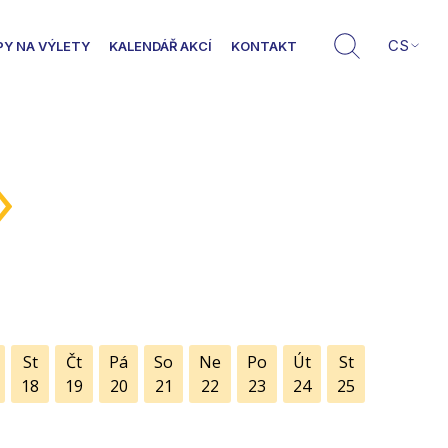
CS
PY NA VÝLETY
KALENDÁŘ AKCÍ
KONTAKT
»
St
Čt
Pá
So
Ne
Po
Út
St
18
19
20
21
22
23
24
25