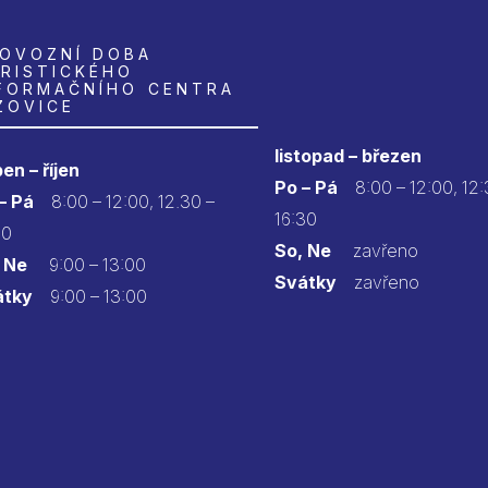
OVOZNÍ DOBA
RISTICKÉHO
FORMAČNÍHO CENTRA
ZOVICE
listopad – březen
en – říjen
Po – Pá
8:00 – 12:00, 12:
 – Pá
8:00 – 12:00, 12.30 –
16:30
30
So, Ne
zavřeno
 Ne
9:00 – 13:00
Svátky
zavřeno
átky
9:00 – 13:00