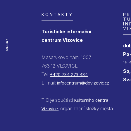
KONTAKTY
PR
TU
IN
VI
Turistické informační
centrum Vizovice
ON-LINE
dub
Po
Masarykovo nám. 1007
16.
763 12 VIZOVICE
So,
Tel:
+420 734 273 434
Sv
E-mail:
infocentrum@dovizovic.cz
TIC je součástí
Kulturního centra
Vizovice
, organizační složky města