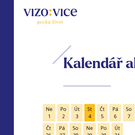
Kalendář a
Ne
Po
Út
St
Čt
Pá
So
1
2
3
4
5
6
7
Čt
Pá
So
Ne
Po
Út