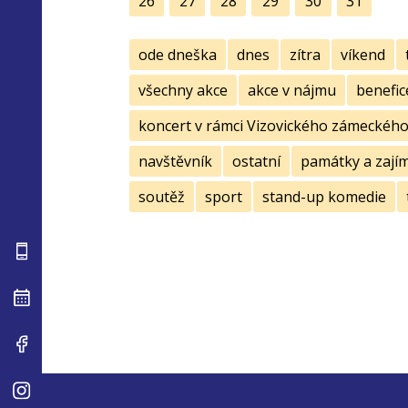
26
27
28
29
30
31
ode dneška
dnes
zítra
víkend
všechny akce
akce v nájmu
benefic
koncert v rámci Vizovického zámeckého 
navštěvník
ostatní
památky a zají
soutěž
sport
stand-up komedie