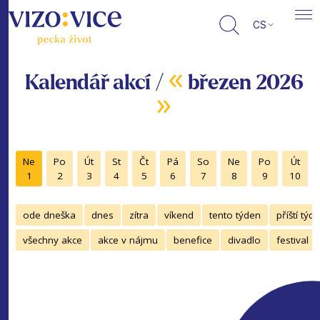
CS
«
Kalendář akcí /
březen 2026
»
Ne
Po
Út
St
Čt
Pá
So
Ne
Po
Út
1
2
3
4
5
6
7
8
9
10
ode dneška
dnes
zítra
víkend
tento týden
příští týd
všechny akce
akce v nájmu
benefice
divadlo
festival