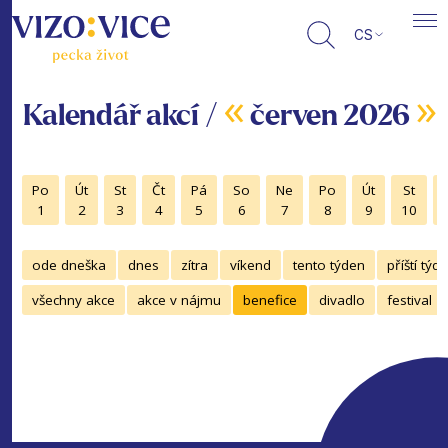
CS
«
»
Kalendář akcí /
červen 2026
Po
Út
St
Čt
Pá
So
Ne
Po
Út
St
1
2
3
4
5
6
7
8
9
10
ode dneška
dnes
zítra
víkend
tento týden
příští týd
všechny akce
akce v nájmu
benefice
divadlo
festival