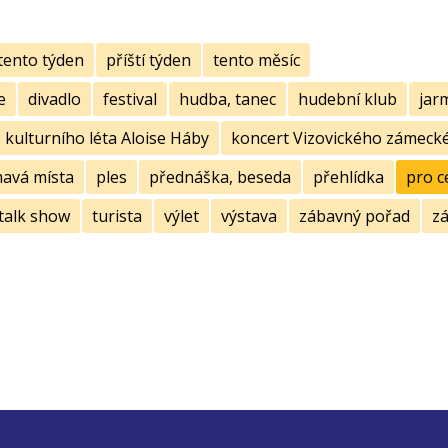
tento týden
příští týden
tento měsíc
e
divadlo
festival
hudba, tanec
hudební klub
jar
kulturního léta Aloise Háby
koncert Vizovického zámecké
mavá místa
ples
přednáška, beseda
přehlídka
pro c
talk show
turista
výlet
výstava
zábavný pořad
zá