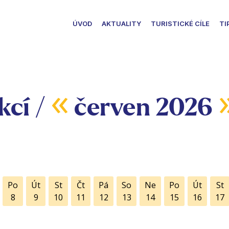
ÚVOD
AKTUALITY
TURISTICKÉ CÍLE
TI
«
kcí /
červen 2026
Po
Út
St
Čt
Pá
So
Ne
Po
Út
St
8
9
10
11
12
13
14
15
16
17