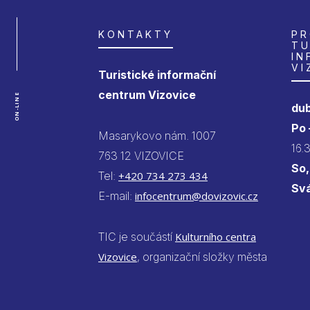
KONTAKTY
PR
TU
IN
VI
Turistické informační
centrum Vizovice
ON-LINE
dub
Po
Masarykovo nám. 1007
16.
763 12 VIZOVICE
So,
Tel:
+420 734 273 434
Sv
E-mail:
infocentrum@dovizovic.cz
TIC je součástí
Kulturního centra
Vizovice
, organizační složky města