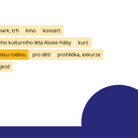
mark, trh
kino
koncert
ho kulturního léta Aloise Háby
kurz
elou rodinu
pro děti
prohlídka, exkurze
jezd