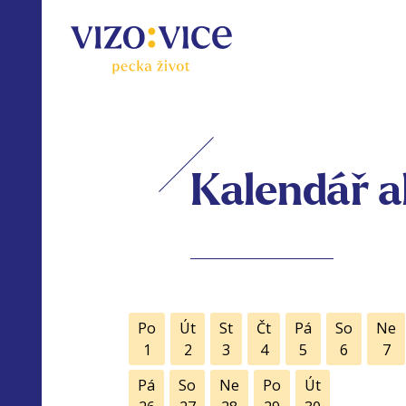
Kalendář a
Po
Út
St
Čt
Pá
So
Ne
1
2
3
4
5
6
7
Pá
So
Ne
Po
Út