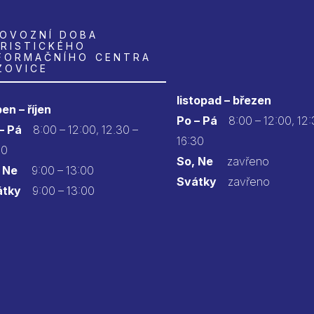
OVOZNÍ DOBA
RISTICKÉHO
FORMAČNÍHO CENTRA
ZOVICE
listopad – březen
en – říjen
Po – Pá
8:00 – 12:00, 12:
 – Pá
8:00 – 12:00, 12.30 –
16:30
30
So, Ne
zavřeno
 Ne
9:00 – 13:00
Svátky
zavřeno
átky
9:00 – 13:00