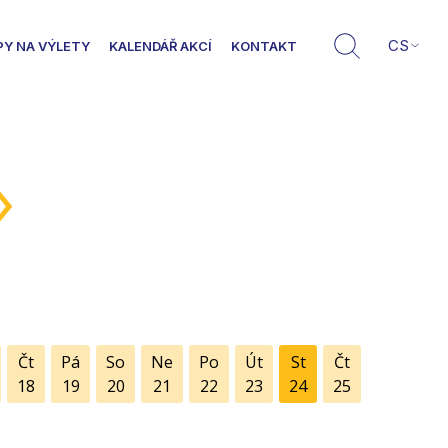
CS
PY NA VÝLETY
KALENDÁŘ AKCÍ
KONTAKT
»
Čt
Pá
So
Ne
Po
Út
St
Čt
18
19
20
21
22
23
24
25