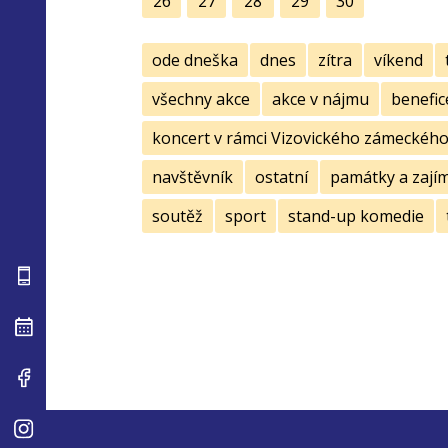
26
27
28
29
30
ode dneška
dnes
zítra
víkend
všechny akce
akce v nájmu
benefic
koncert v rámci Vizovického zámeckého 
navštěvník
ostatní
památky a zají
soutěž
sport
stand-up komedie