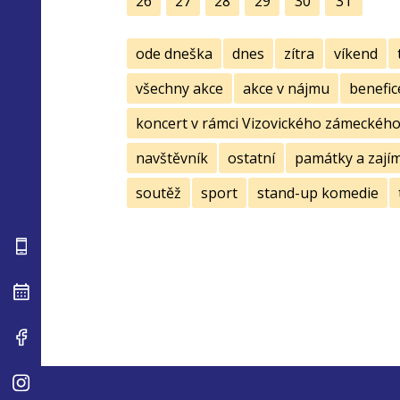
26
27
28
29
30
31
ode dneška
dnes
zítra
víkend
všechny akce
akce v nájmu
benefic
koncert v rámci Vizovického zámeckého 
navštěvník
ostatní
památky a zají
soutěž
sport
stand-up komedie