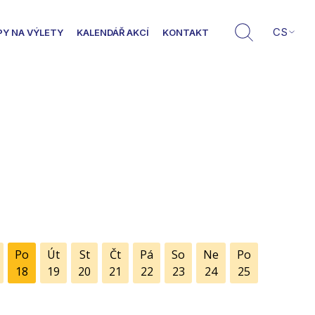
CS
PY NA VÝLETY
KALENDÁŘ AKCÍ
KONTAKT
Po
Út
St
Čt
Pá
So
Ne
Po
18
19
20
21
22
23
24
25