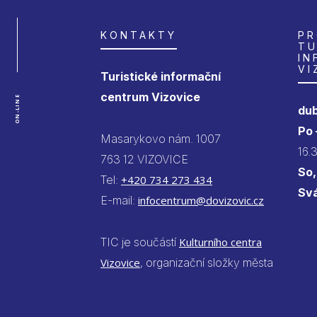
KONTAKTY
PR
TU
IN
VI
Turistické informační
centrum Vizovice
ON-LINE
dub
Po
Masarykovo nám. 1007
16.
763 12 VIZOVICE
So,
Tel:
+420 734 273 434
Sv
E-mail:
infocentrum@dovizovic.cz
TIC je součástí
Kulturního centra
Vizovice
, organizační složky města