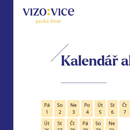
Kalendář a
Pá
So
Ne
Po
Út
St
Čt
1
2
3
4
5
6
7
Út
St
Čt
Pá
So
Ne