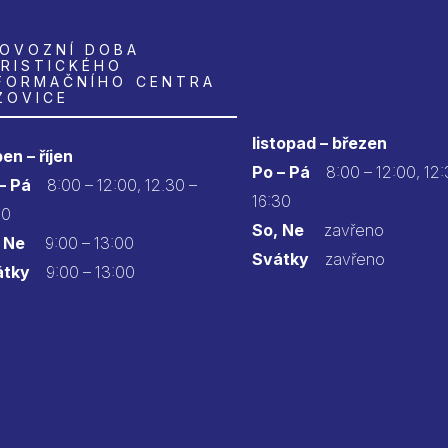
OVOZNÍ DOBA
RISTICKÉHO
FORMAČNÍHO CENTRA
ZOVICE
listopad – březen
en – říjen
Po – Pá
8:00 – 12:00, 12:
 – Pá
8:00 – 12:00, 12.30 –
16:30
30
So, Ne
zavřeno
 Ne
9:00 – 13:00
Svátky
zavřeno
átky
9:00 – 13:00