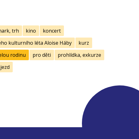
mark, trh
kino
koncert
ho kulturního léta Aloise Háby
kurz
elou rodinu
pro děti
prohlídka, exkurze
jezd