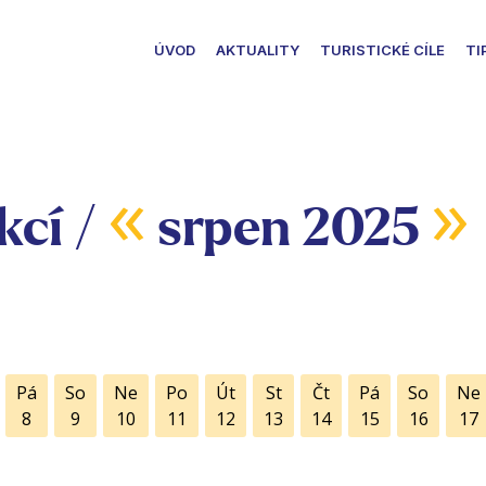
ÚVOD
AKTUALITY
TURISTICKÉ CÍLE
TI
«
»
kcí /
srpen 2025
Pá
So
Ne
Po
Út
St
Čt
Pá
So
Ne
8
9
10
11
12
13
14
15
16
17