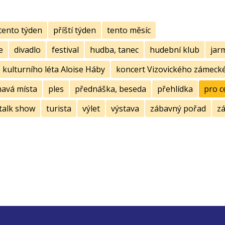
tento týden
příští týden
tento měsíc
e
divadlo
festival
hudba, tanec
hudební klub
jar
kulturního léta Aloise Háby
koncert Vizovického zámecké
mavá místa
ples
přednáška, beseda
přehlídka
pro c
talk show
turista
výlet
výstava
zábavný pořad
zá