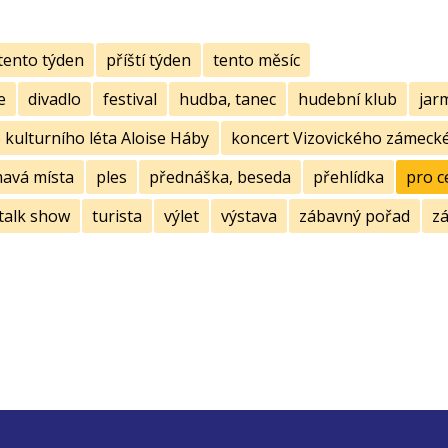
tento týden
příští týden
tento měsíc
e
divadlo
festival
hudba, tanec
hudební klub
jar
kulturního léta Aloise Háby
koncert Vizovického zámecké
mavá místa
ples
přednáška, beseda
přehlídka
pro c
talk show
turista
výlet
výstava
zábavný pořad
zá