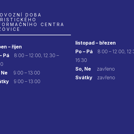
OVOZNÍ DOBA
RISTICKÉHO
FORMAČNÍHO CENTRA
ZOVICE
listopad – březen
en – říjen
Po – Pá
8:00 – 12:00, 12:
 – Pá
8:00 – 12:00, 12.30 –
16:30
30
So, Ne
zavřeno
 Ne
9:00 – 13:00
Svátky
zavřeno
átky
9:00 – 13:00