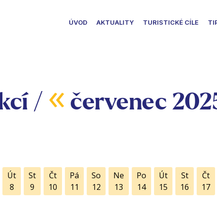
ÚVOD
AKTUALITY
TURISTICKÉ CÍLE
TI
«
kcí /
červenec 202
Út
St
Čt
Pá
So
Ne
Po
Út
St
Čt
8
9
10
11
12
13
14
15
16
17