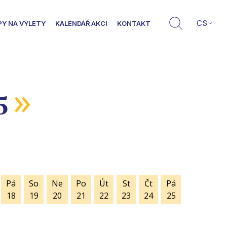
CS
PY NA VÝLETY
KALENDÁŘ AKCÍ
KONTAKT
»
5
Pá
So
Ne
Po
Út
St
Čt
Pá
18
19
20
21
22
23
24
25