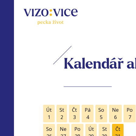
Kalendář a
Út
St
Čt
Pá
So
Ne
Po
1
2
3
4
5
6
7
So
Ne
Po
Út
St
Čt