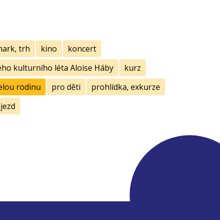
mark, trh
kino
koncert
ho kulturního léta Aloise Háby
kurz
elou rodinu
pro děti
prohlídka, exkurze
jezd