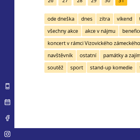
26
27
28
29
30
31
ode dneška
dnes
zítra
víkend
všechny akce
akce v nájmu
benefic
koncert v rámci Vizovického zámeckého 
navštěvník
ostatní
památky a zají
soutěž
sport
stand-up komedie