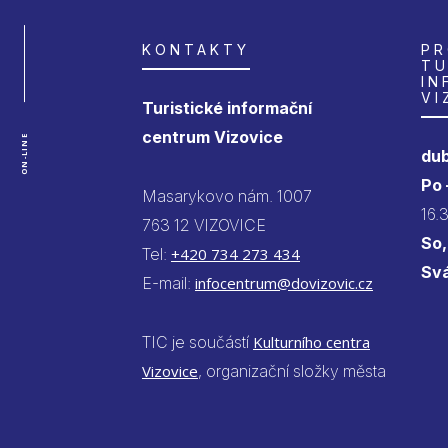
KONTAKTY
PR
TU
IN
VI
Turistické informační
centrum Vizovice
ON-LINE
dub
Po
Masarykovo nám. 1007
16.
763 12 VIZOVICE
So,
Tel:
+420 734 273 434
Sv
E-mail:
infocentrum@dovizovic.cz
TIC je součástí
Kulturního centra
Vizovice
, organizační složky města