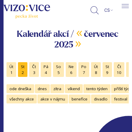
CS
«
Kalendář akcí /
červenec
»
2025
Út
St
Čt
Pá
So
Ne
Po
Út
St
Čt
P
1
2
3
4
5
6
7
8
9
10
1
ode dneška
dnes
zítra
víkend
tento týden
příští týd
všechny akce
akce v nájmu
benefice
divadlo
festival