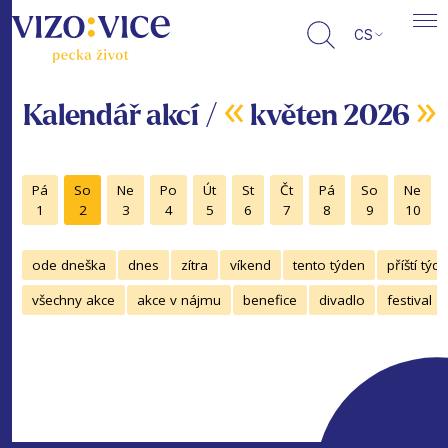
CS
«
»
Kalendář akcí /
květen 2026
Pá
So
Ne
Po
Út
St
Čt
Pá
So
Ne
1
2
3
4
5
6
7
8
9
10
ode dneška
dnes
zítra
víkend
tento týden
příští týd
všechny akce
akce v nájmu
benefice
divadlo
festival