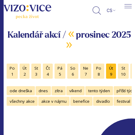
CS
«
Kalendář akcí /
prosinec 2025
»
Po
Út
St
Čt
Pá
So
Ne
Po
Út
St
1
2
3
4
5
6
7
8
9
10
ode dneška
dnes
zítra
víkend
tento týden
příští týd
všechny akce
akce v nájmu
benefice
divadlo
festival