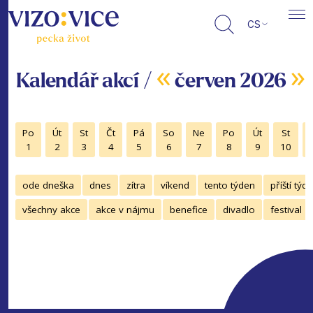
CS
«
»
Kalendář akcí /
červen 2026
Po
Út
St
Čt
Pá
So
Ne
Po
Út
St
1
2
3
4
5
6
7
8
9
10
ode dneška
dnes
zítra
víkend
tento týden
příští týd
všechny akce
akce v nájmu
benefice
divadlo
festival