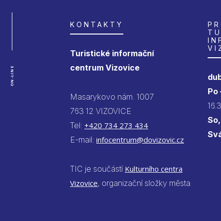
KONTAKTY
PR
TU
IN
VI
Turistické informační
centrum Vizovice
ON-LINE
dub
Po
Masarykovo nám. 1007
16.
763 12 VIZOVICE
So,
Tel:
+420 734 273 434
Sv
E-mail:
infocentrum@dovizovic.cz
TIC je součástí
Kulturního centra
Vizovice
, organizační složky města