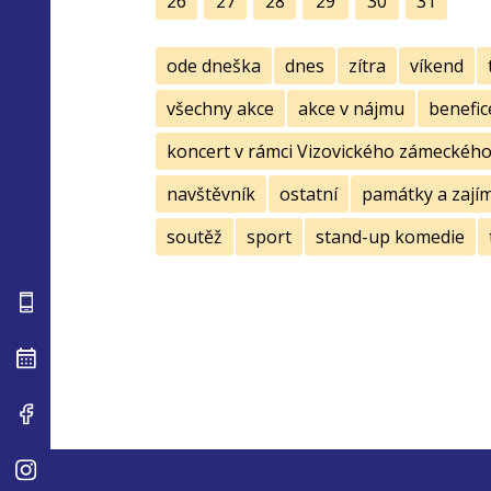
26
27
28
29
30
31
ode dneška
dnes
zítra
víkend
všechny akce
akce v nájmu
benefic
koncert v rámci Vizovického zámeckého 
navštěvník
ostatní
památky a zají
soutěž
sport
stand-up komedie