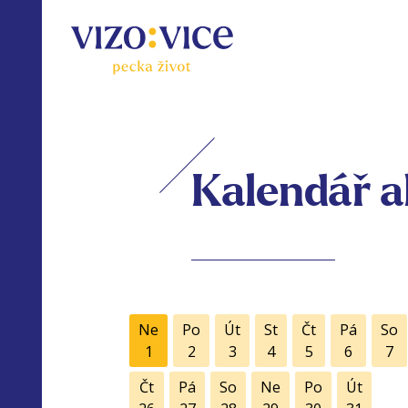
Kalendář a
Ne
Po
Út
St
Čt
Pá
So
1
2
3
4
5
6
7
Čt
Pá
So
Ne
Po
Út