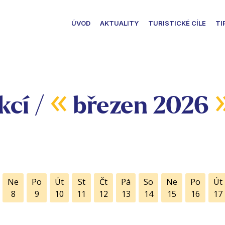
ÚVOD
AKTUALITY
TURISTICKÉ CÍLE
TI
«
kcí /
březen 2026
Ne
Po
Út
St
Čt
Pá
So
Ne
Po
Út
8
9
10
11
12
13
14
15
16
17