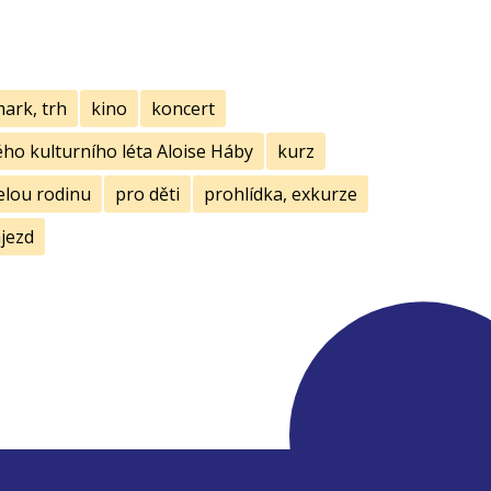
mark, trh
kino
koncert
ho kulturního léta Aloise Háby
kurz
elou rodinu
pro děti
prohlídka, exkurze
jezd