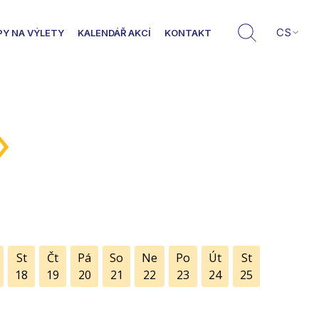
CS
PY NA VÝLETY
KALENDÁŘ AKCÍ
KONTAKT
»
St
Čt
Pá
So
Ne
Po
Út
St
18
19
20
21
22
23
24
25