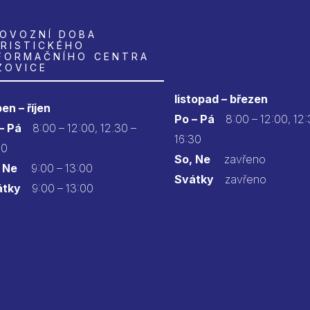
OVOZNÍ DOBA
RISTICKÉHO
FORMAČNÍHO CENTRA
ZOVICE
listopad – březen
en – říjen
Po – Pá
8:00 – 12:00, 12:
 – Pá
8:00 – 12:00, 12.30 –
16:30
30
So, Ne
zavřeno
 Ne
9:00 – 13:00
Svátky
zavřeno
átky
9:00 – 13:00