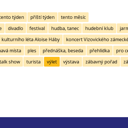
tento týden
příští týden
tento měsíc
e
divadlo
festival
hudba, tanec
hudební klub
jar
kulturního léta Aloise Háby
koncert Vizovického zámecké
mavá místa
ples
přednáška, beseda
přehlídka
pro c
talk show
turista
výlet
výstava
zábavný pořad
zá