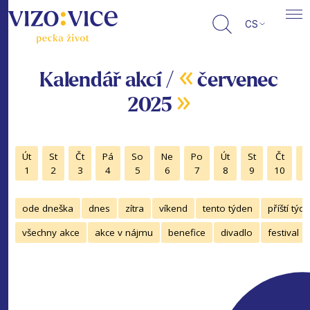
CS
«
Kalendář akcí /
červenec
»
2025
Út
St
Čt
Pá
So
Ne
Po
Út
St
Čt
P
1
2
3
4
5
6
7
8
9
10
1
ode dneška
dnes
zítra
víkend
tento týden
příští týd
všechny akce
akce v nájmu
benefice
divadlo
festival