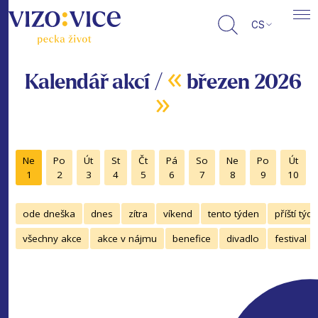
CS
«
Kalendář akcí /
březen 2026
»
Ne
Po
Út
St
Čt
Pá
So
Ne
Po
Út
1
2
3
4
5
6
7
8
9
10
ode dneška
dnes
zítra
víkend
tento týden
příští týd
všechny akce
akce v nájmu
benefice
divadlo
festival