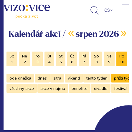
CS
«
»
Kalendář akcí /
srpen 2026
So
Ne
Po
Út
St
Čt
Pá
So
Ne
Po
1
2
3
4
5
6
7
8
9
10
ode dneška
dnes
zítra
víkend
tento týden
příští týd
všechny akce
akce v nájmu
benefice
divadlo
festival