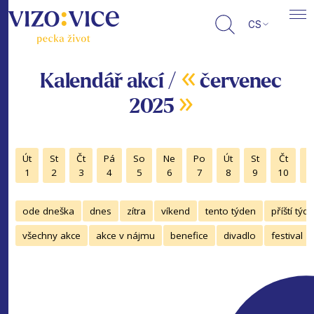
CS
«
Kalendář akcí /
červenec
»
2025
Út
St
Čt
Pá
So
Ne
Po
Út
St
Čt
P
1
2
3
4
5
6
7
8
9
10
1
ode dneška
dnes
zítra
víkend
tento týden
příští týd
všechny akce
akce v nájmu
benefice
divadlo
festival