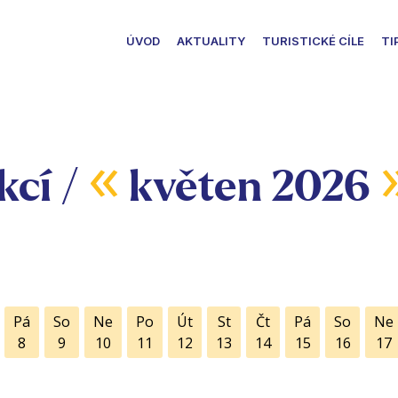
ÚVOD
AKTUALITY
TURISTICKÉ CÍLE
TI
«
kcí /
květen 2026
Pá
So
Ne
Po
Út
St
Čt
Pá
So
Ne
8
9
10
11
12
13
14
15
16
17