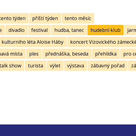
tento týden
příští týden
tento měsíc
e
divadlo
festival
hudba, tanec
hudební klub
jar
kulturního léta Aloise Háby
koncert Vizovického zámecké
mavá místa
ples
přednáška, beseda
přehlídka
pro c
talk show
turista
výlet
výstava
zábavný pořad
zá