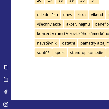
26
27
28
29
30
31
ode dneška
dnes
zítra
víkend
všechny akce
akce v nájmu
benefic
koncert v rámci Vizovického zámeckého 
navštěvník
ostatní
památky a zají
soutěž
sport
stand-up komedie