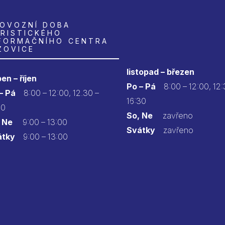
OVOZNÍ DOBA
RISTICKÉHO
FORMAČNÍHO CENTRA
ZOVICE
listopad – březen
en – říjen
Po – Pá
8:00 – 12:00, 12:
 – Pá
8:00 – 12:00, 12.30 –
16:30
30
So, Ne
zavřeno
 Ne
9:00 – 13:00
Svátky
zavřeno
átky
9:00 – 13:00