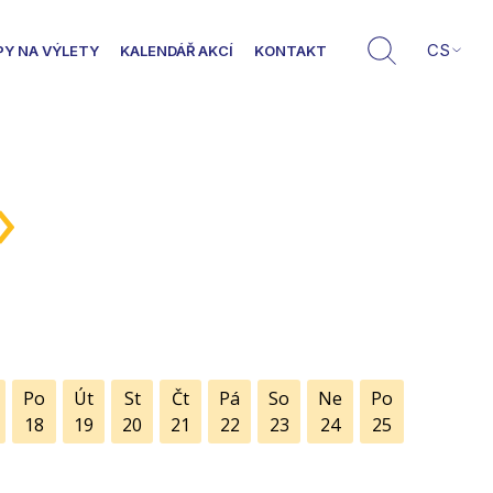
CS
PY NA VÝLETY
KALENDÁŘ AKCÍ
KONTAKT
»
Po
Út
St
Čt
Pá
So
Ne
Po
18
19
20
21
22
23
24
25