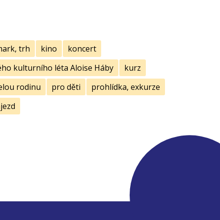
mark, trh
kino
koncert
ho kulturního léta Aloise Háby
kurz
elou rodinu
pro děti
prohlídka, exkurze
jezd