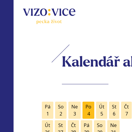
Kalendář a
Pá
So
Ne
Po
Út
St
Čt
1
2
3
4
5
6
7
Út
St
Čt
Pá
So
Ne