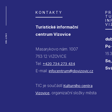
KONTAKTY
PR
TU
IN
VI
Turistické informační
centrum Vizovice
ON-LINE
dub
Po
Masarykovo nám. 1007
16.
763 12 VIZOVICE
So,
Tel:
+420 734 273 434
Sv
E-mail:
infocentrum@dovizovic.cz
TIC je součástí
Kulturního centra
Vizovice
, organizační složky města