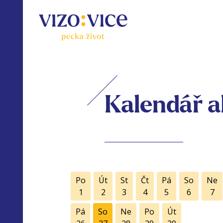
Kalendář a
Po
Út
St
Čt
Pá
So
Ne
1
2
3
4
5
6
7
Pá
So
Ne
Po
Út