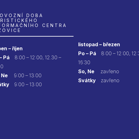
OVOZNÍ DOBA
RISTICKÉHO
FORMAČNÍHO CENTRA
ZOVICE
listopad – březen
en – říjen
Po – Pá
8:00 – 12:00, 12:
 – Pá
8:00 – 12:00, 12.30 –
16:30
30
So, Ne
zavřeno
 Ne
9:00 – 13:00
Svátky
zavřeno
átky
9:00 – 13:00