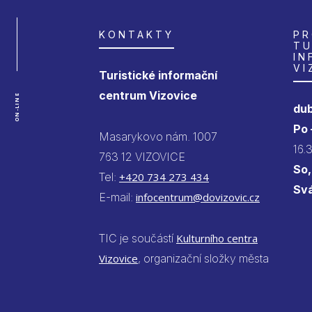
KONTAKTY
PR
TU
IN
VI
Turistické informační
centrum Vizovice
ON-LINE
dub
Po
Masarykovo nám. 1007
16.
763 12 VIZOVICE
So,
Tel:
+420 734 273 434
Sv
E-mail:
infocentrum@dovizovic.cz
TIC je součástí
Kulturního centra
Vizovice
, organizační složky města