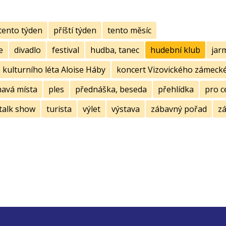
tento týden
příští týden
tento měsíc
e
divadlo
festival
hudba, tanec
hudební klub
jar
kulturního léta Aloise Háby
koncert Vizovického zámecké
mavá místa
ples
přednáška, beseda
přehlídka
pro c
talk show
turista
výlet
výstava
zábavný pořad
zá