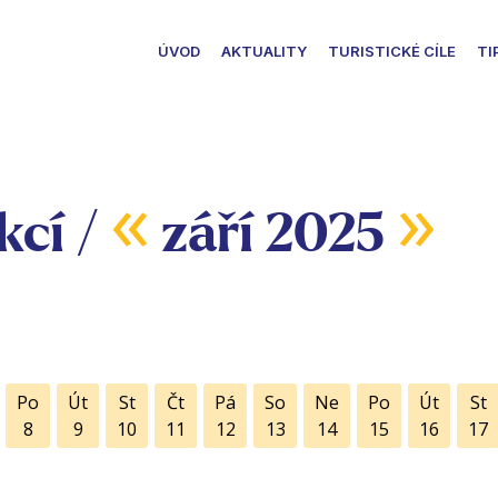
ÚVOD
AKTUALITY
TURISTICKÉ CÍLE
TI
«
»
kcí /
září 2025
Po
Út
St
Čt
Pá
So
Ne
Po
Út
St
8
9
10
11
12
13
14
15
16
17