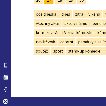
26
27
28
29
30
ode dneška
dnes
zítra
víkend
všechny akce
akce v nájmu
benefic
koncert v rámci Vizovického zámeckého 
navštěvník
ostatní
památky a zají
soutěž
sport
stand-up komedie