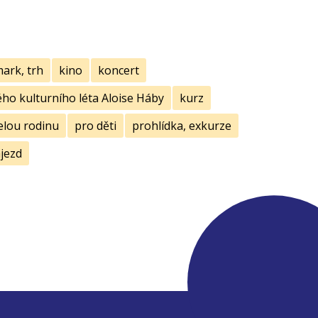
mark, trh
kino
koncert
ho kulturního léta Aloise Háby
kurz
elou rodinu
pro děti
prohlídka, exkurze
jezd