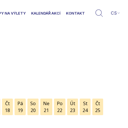
CS
PY NA VÝLETY
KALENDÁŘ AKCÍ
KONTAKT
Čt
Pá
So
Ne
Po
Út
St
Čt
18
19
20
21
22
23
24
25