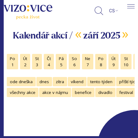
CS
«
»
Kalendář akcí /
září 2025
Po
Út
St
Čt
Pá
So
Ne
Po
Út
St
1
2
3
4
5
6
7
8
9
10
ode dneška
dnes
zítra
víkend
tento týden
příští týd
všechny akce
akce v nájmu
benefice
divadlo
festival