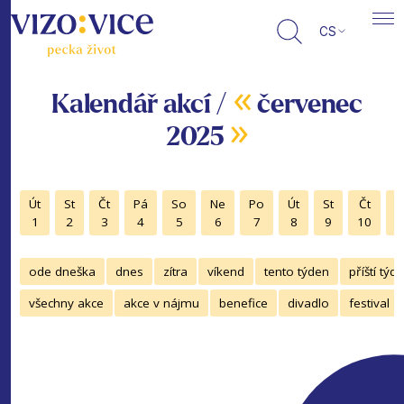
CS
«
Kalendář akcí /
červenec
»
2025
Út
St
Čt
Pá
So
Ne
Po
Út
St
Čt
P
1
2
3
4
5
6
7
8
9
10
1
ode dneška
dnes
zítra
víkend
tento týden
příští týd
všechny akce
akce v nájmu
benefice
divadlo
festival