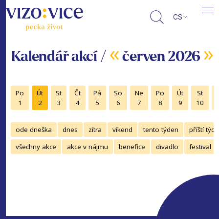
CS
«
»
Kalendář akcí /
červen 2026
Po
Út
St
Čt
Pá
So
Ne
Po
Út
St
1
2
3
4
5
6
7
8
9
10
ode dneška
dnes
zítra
víkend
tento týden
příští týd
všechny akce
akce v nájmu
benefice
divadlo
festival