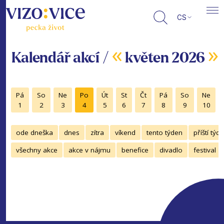
CS
«
»
Kalendář akcí /
květen 2026
Pá
So
Ne
Po
Út
St
Čt
Pá
So
Ne
1
2
3
4
5
6
7
8
9
10
ode dneška
dnes
zítra
víkend
tento týden
příští týd
všechny akce
akce v nájmu
benefice
divadlo
festival