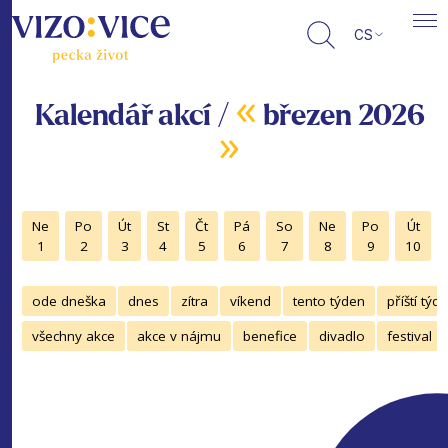
CS
«
Kalendář akcí /
březen 2026
»
Ne
Po
Út
St
Čt
Pá
So
Ne
Po
Út
1
2
3
4
5
6
7
8
9
10
ode dneška
dnes
zítra
víkend
tento týden
příští týd
všechny akce
akce v nájmu
benefice
divadlo
festival