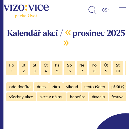
CS
«
Kalendář akcí /
prosinec 2025
»
Po
Út
St
Čt
Pá
So
Ne
Po
Út
St
1
2
3
4
5
6
7
8
9
10
ode dneška
dnes
zítra
víkend
tento týden
příští týd
všechny akce
akce v nájmu
benefice
divadlo
festival