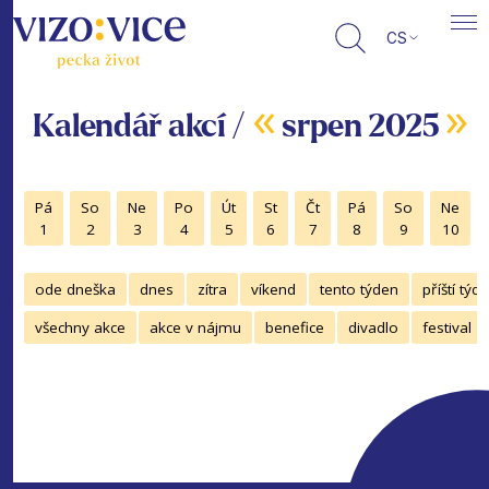
CS
«
»
Kalendář akcí /
srpen 2025
Pá
So
Ne
Po
Út
St
Čt
Pá
So
Ne
1
2
3
4
5
6
7
8
9
10
ode dneška
dnes
zítra
víkend
tento týden
příští týd
všechny akce
akce v nájmu
benefice
divadlo
festival