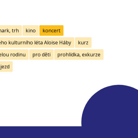
mark, trh
kino
koncert
ho kulturního léta Aloise Háby
kurz
elou rodinu
pro děti
prohlídka, exkurze
jezd