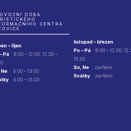
OVOZNÍ DOBA
RISTICKÉHO
FORMAČNÍHO CENTRA
ZOVICE
listopad – březen
en – říjen
Po – Pá
8:00 – 12:00, 12:
 – Pá
8:00 – 12:00, 12.30 –
16:30
30
So, Ne
zavřeno
 Ne
9:00 – 13:00
Svátky
zavřeno
átky
9:00 – 13:00