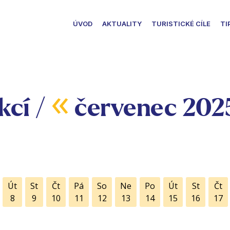
ÚVOD
AKTUALITY
TURISTICKÉ CÍLE
TI
«
kcí /
červenec 202
Út
St
Čt
Pá
So
Ne
Po
Út
St
Čt
8
9
10
11
12
13
14
15
16
17