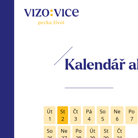
Kalendář a
Út
St
Čt
Pá
So
Ne
Po
1
2
3
4
5
6
7
So
Ne
Po
Út
St
Čt