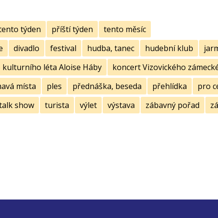
tento týden
příští týden
tento měsíc
e
divadlo
festival
hudba, tanec
hudební klub
jar
kulturního léta Aloise Háby
koncert Vizovického zámecké
mavá místa
ples
přednáška, beseda
přehlídka
pro c
talk show
turista
výlet
výstava
zábavný pořad
zá