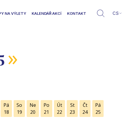
CS
PY NA VÝLETY
KALENDÁŘ AKCÍ
KONTAKT
»
5
Pá
So
Ne
Po
Út
St
Čt
Pá
18
19
20
21
22
23
24
25