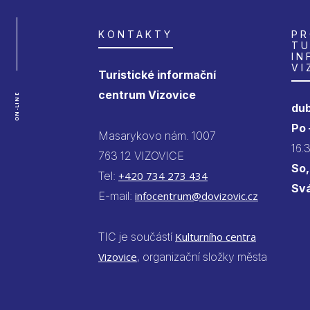
KONTAKTY
PR
TU
IN
VI
Turistické informační
centrum Vizovice
ON-LINE
dub
Po
Masarykovo nám. 1007
16.
763 12 VIZOVICE
So,
Tel:
+420 734 273 434
Sv
E-mail:
infocentrum@dovizovic.cz
TIC je součástí
Kulturního centra
Vizovice
, organizační složky města