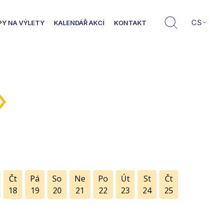
CS
PY NA VÝLETY
KALENDÁŘ AKCÍ
KONTAKT
»
Čt
Pá
So
Ne
Po
Út
St
Čt
18
19
20
21
22
23
24
25