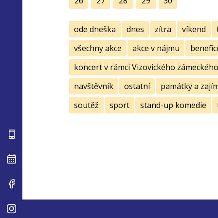
26
27
28
29
30
ode dneška
dnes
zítra
víkend
všechny akce
akce v nájmu
benefic
koncert v rámci Vizovického zámeckého 
navštěvník
ostatní
památky a zají
soutěž
sport
stand-up komedie