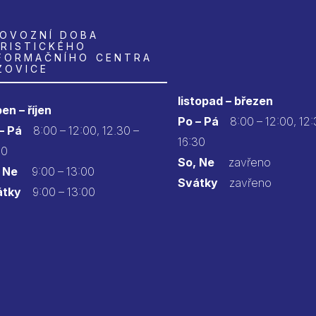
OVOZNÍ DOBA
RISTICKÉHO
FORMAČNÍHO CENTRA
ZOVICE
listopad – březen
en – říjen
Po – Pá
8:00 – 12:00, 12:
 – Pá
8:00 – 12:00, 12.30 –
16:30
30
So, Ne
zavřeno
 Ne
9:00 – 13:00
Svátky
zavřeno
átky
9:00 – 13:00