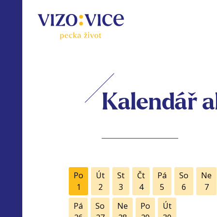
Kalendář a
Po
Út
St
Čt
Pá
So
Ne
1
2
3
4
5
6
7
Pá
So
Ne
Po
Út