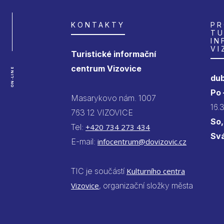
KONTAKTY
PR
TU
IN
VI
Turistické informační
centrum Vizovice
ON-LINE
dub
Po
Masarykovo nám. 1007
16.
763 12 VIZOVICE
So,
Tel:
+420 734 273 434
Sv
E-mail:
infocentrum@dovizovic.cz
TIC je součástí
Kulturního centra
Vizovice
, organizační složky města