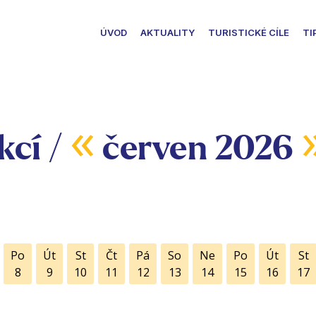
ÚVOD
AKTUALITY
TURISTICKÉ CÍLE
TI
«
kcí /
červen 2026
Po
Út
St
Čt
Pá
So
Ne
Po
Út
St
8
9
10
11
12
13
14
15
16
17