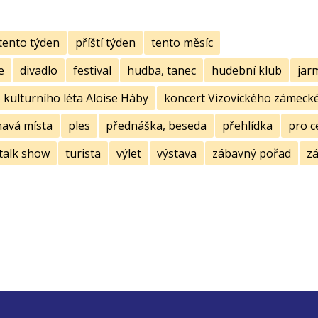
tento týden
příští týden
tento měsíc
e
divadlo
festival
hudba, tanec
hudební klub
jar
kulturního léta Aloise Háby
koncert Vizovického zámecké
mavá místa
ples
přednáška, beseda
přehlídka
pro c
talk show
turista
výlet
výstava
zábavný pořad
zá