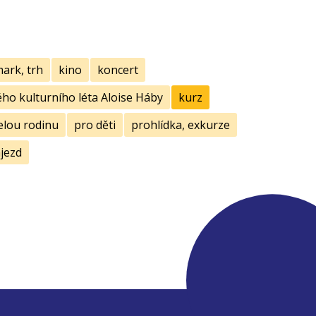
mark, trh
kino
koncert
ho kulturního léta Aloise Háby
kurz
elou rodinu
pro děti
prohlídka, exkurze
jezd