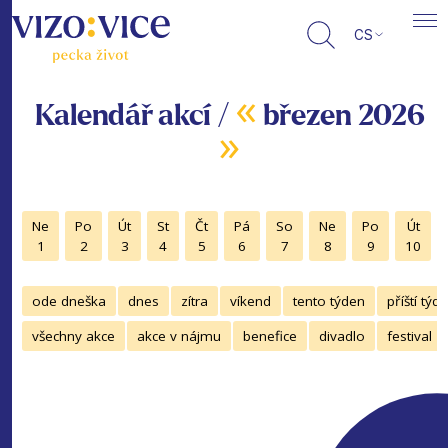
CS
«
Kalendář akcí /
březen 2026
»
Ne
Po
Út
St
Čt
Pá
So
Ne
Po
Út
1
2
3
4
5
6
7
8
9
10
ode dneška
dnes
zítra
víkend
tento týden
příští týd
všechny akce
akce v nájmu
benefice
divadlo
festival