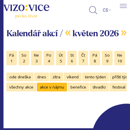
CS
«
»
Kalendář akcí /
květen 2026
Pá
So
Ne
Po
Út
St
Čt
Pá
So
Ne
1
2
3
4
5
6
7
8
9
10
ode dneška
dnes
zítra
víkend
tento týden
příští týd
všechny akce
akce v nájmu
benefice
divadlo
festival