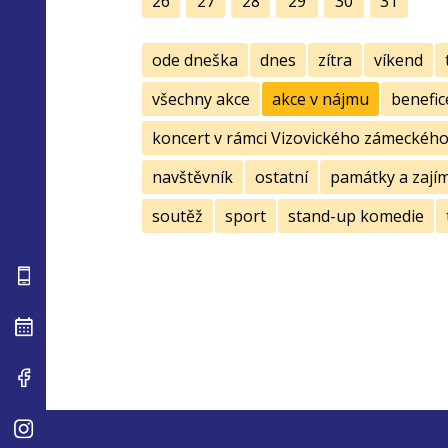
26
27
28
29
30
31
ode dneška
dnes
zítra
víkend
všechny akce
akce v nájmu
benefic
koncert v rámci Vizovického zámeckého 
navštěvník
ostatní
památky a zají
soutěž
sport
stand-up komedie