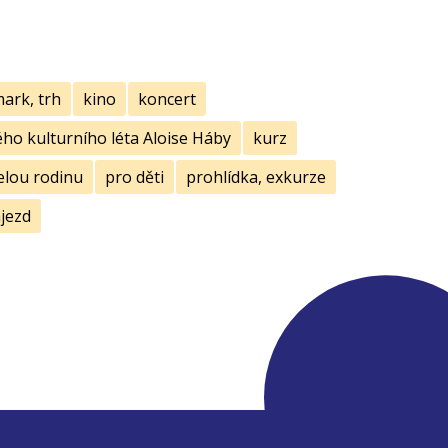
mark, trh
kino
koncert
ho kulturního léta Aloise Háby
kurz
elou rodinu
pro děti
prohlídka, exkurze
jezd