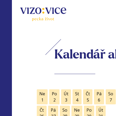
Kalendář a
Ne
Po
Út
St
Čt
Pá
So
1
2
3
4
5
6
7
Čt
Pá
So
Ne
Po
Út