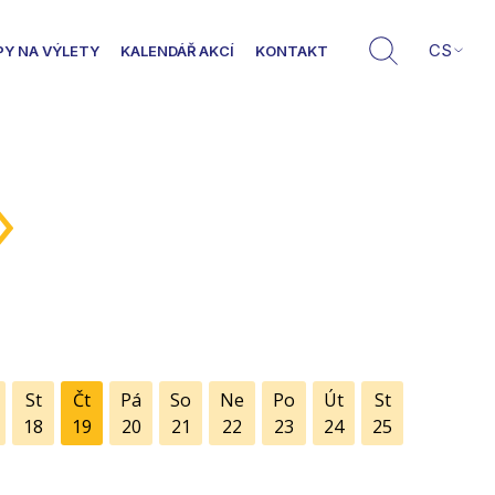
CS
PY NA VÝLETY
KALENDÁŘ AKCÍ
KONTAKT
»
St
Čt
Pá
So
Ne
Po
Út
St
18
19
20
21
22
23
24
25