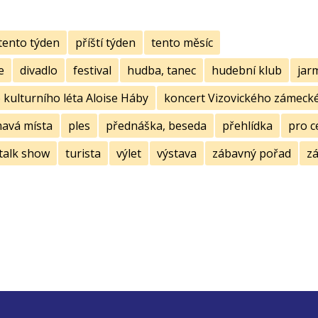
tento týden
příští týden
tento měsíc
e
divadlo
festival
hudba, tanec
hudební klub
jar
kulturního léta Aloise Háby
koncert Vizovického zámecké
mavá místa
ples
přednáška, beseda
přehlídka
pro c
talk show
turista
výlet
výstava
zábavný pořad
zá