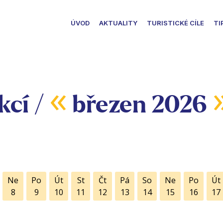
ÚVOD
AKTUALITY
TURISTICKÉ CÍLE
TI
«
kcí /
březen 2026
Ne
Po
Út
St
Čt
Pá
So
Ne
Po
Út
8
9
10
11
12
13
14
15
16
17