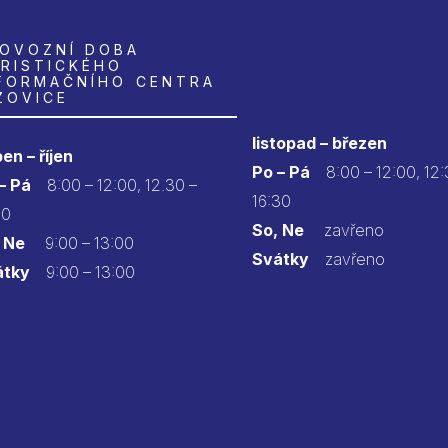
OVOZNÍ DOBA
RISTICKÉHO
FORMAČNÍHO CENTRA
ZOVICE
listopad – březen
en – říjen
Po – Pá
8:00 – 12:00, 12:
 – Pá
8:00 – 12:00, 12.30 –
16:30
30
So, Ne
zavřeno
 Ne
9:00 – 13:00
Svátky
zavřeno
átky
9:00 – 13:00