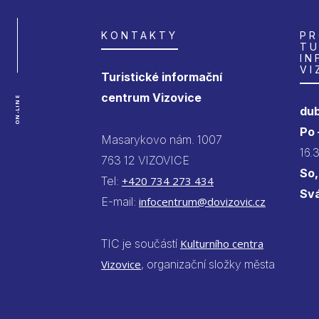
KONTAKTY
PR
TU
IN
VI
Turistické informační
centrum Vizovice
ON-LINE
dub
Po
Masarykovo nám. 1007
16.
763 12 VIZOVICE
So,
Tel:
+420 734 273 434
Sv
E-mail:
infocentrum@dovizovic.cz
TIC je součástí
Kulturního centra
Vizovice
, organizační složky města