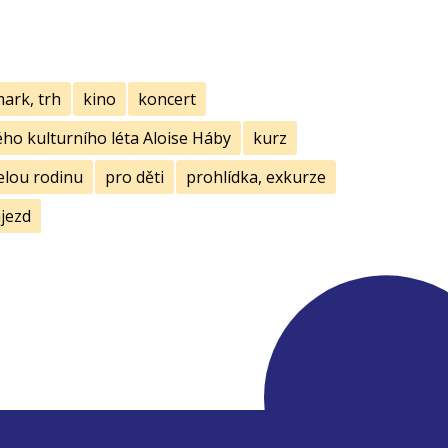
mark, trh
kino
koncert
ho kulturního léta Aloise Háby
kurz
elou rodinu
pro děti
prohlídka, exkurze
jezd