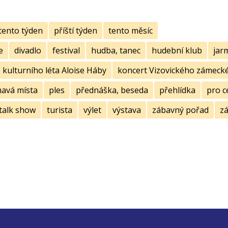
tento týden
příští týden
tento měsíc
e
divadlo
festival
hudba, tanec
hudební klub
jar
kulturního léta Aloise Háby
koncert Vizovického zámecké
mavá místa
ples
přednáška, beseda
přehlídka
pro c
talk show
turista
výlet
výstava
zábavný pořad
zá