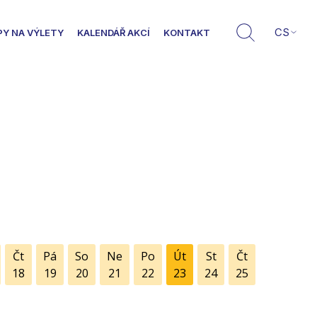
CS
PY NA VÝLETY
KALENDÁŘ AKCÍ
KONTAKT
Čt
Pá
So
Ne
Po
Út
St
Čt
18
19
20
21
22
23
24
25