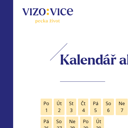
Kalendář a
Po
Út
St
Čt
Pá
So
Ne
1
2
3
4
5
6
7
Pá
So
Ne
Po
Út