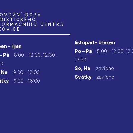
OVOZNÍ DOBA
RISTICKÉHO
FORMAČNÍHO CENTRA
ZOVICE
listopad – březen
en – říjen
Po – Pá
8:00 – 12:00, 12:
 – Pá
8:00 – 12:00, 12.30 –
16:30
30
So, Ne
zavřeno
 Ne
9:00 – 13:00
Svátky
zavřeno
átky
9:00 – 13:00