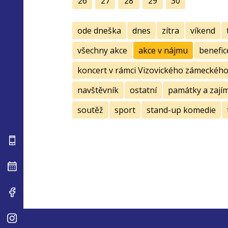
26
27
28
29
30
ode dneška
dnes
zítra
víkend
všechny akce
akce v nájmu
benefic
koncert v rámci Vizovického zámeckého 
navštěvník
ostatní
památky a zají
soutěž
sport
stand-up komedie