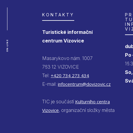
KONTAKTY
PR
TU
IN
VI
Turistické informační
centrum Vizovice
ON-LINE
dub
Po
Masarykovo nám. 1007
16.
763 12 VIZOVICE
So,
Tel:
+420 734 273 434
Sv
E-mail:
infocentrum@dovizovic.cz
TIC je součástí
Kulturního centra
Vizovice
, organizační složky města