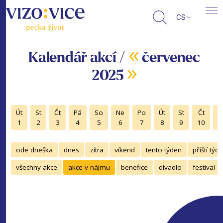
CS
«
Kalendář akcí /
červenec
»
2025
Út
St
Čt
Pá
So
Ne
Po
Út
St
Čt
P
1
2
3
4
5
6
7
8
9
10
1
ode dneška
dnes
zítra
víkend
tento týden
příští týd
všechny akce
akce v nájmu
benefice
divadlo
festival