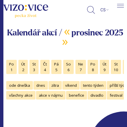
CS
«
Kalendář akcí /
prosinec 2025
»
Po
Út
St
Čt
Pá
So
Ne
Po
Út
St
1
2
3
4
5
6
7
8
9
10
ode dneška
dnes
zítra
víkend
tento týden
příští týd
všechny akce
akce v nájmu
benefice
divadlo
festival