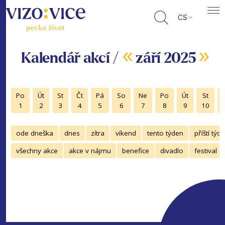
CS
«
»
Kalendář akcí /
září 2025
Po
Út
St
Čt
Pá
So
Ne
Po
Út
St
1
2
3
4
5
6
7
8
9
10
ode dneška
dnes
zítra
víkend
tento týden
příští týd
všechny akce
akce v nájmu
benefice
divadlo
festival