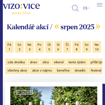
CS
«
»
Kalendář akcí /
srpen 2025
Pá
So
Ne
Po
Út
St
Čt
Pá
So
Ne
1
2
3
4
5
6
7
8
9
10
ode dneška
dnes
zítra
víkend
tento týden
příští týd
všechny akce
akce v nájmu
benefice
divadlo
festival