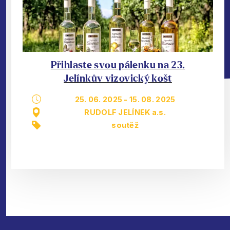
Přihlaste svou pálenku na 23.
Jelínkův vizovický košt
25. 06. 2025
-
15. 08. 2025
RUDOLF JELÍNEK a.s.
soutěž